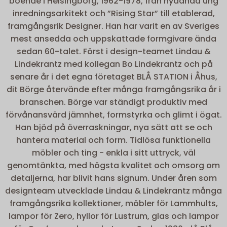
boende i Helsingborg, 1962-1978, från nydanad ung
inredningsarkitekt och ”Rising Star” till etablerad,
framgångsrik Designer. Han har varit en av Sveriges
mest ansedda och uppskattade formgivare ända
sedan 60-talet. Först i design-teamet Lindau &
Lindekrantz med kollegan Bo Lindekrantz och på
senare år i det egna företaget BLÅ STATION i Åhus,
dit Börge återvände efter många framgångsrika år i
branschen. Börge var ständigt produktiv med
förvånansvärd jämnhet, formstyrka och glimt i ögat.
Han bjöd på överraskningar, nya sätt att se och
hantera material och form. Tidlösa funktionella
möbler och ting - enkla i sitt uttryck, väl
genomtänkta, med högsta kvalitet och omsorg om
detaljerna, har blivit hans signum. Under åren som
designteam utvecklade Lindau & Lindekrantz många
framgångsrika kollektioner, möbler för Lammhults,
lampor för Zero, hyllor för Lustrum, glas och lampor