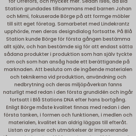
för Orrefors, och mycket mer. Sedan 1986, då Blå
Station grundades tillsammans med barnen Johan
och Mimi, fokuserade Börge på att formge möbler
till sitt eget företag. Samarbetet med Lindekrantz
upphörde, men deras designdialog fortsatte. På Blå
Station kunde Börge för första gången bestämma
allt själv, och han bestämde sig för att endast sätta
sådana produkter i produktion som han själv tyckte
om och som han ansåg hade ett berättigande på
marknaden. Att besluta om de ingående materialen
och teknikerna vid produktion, användning och
nedbrytning och deras miljöpåverkan fanns
naturligt med redan i den första grundidén och ingår
fortsatt i Blå Stations DNA efter hans bortgång.
Enligt Börge måste kvalitet finnas med redan i den
första tanken, i formen och funktionen, i medlen och
materialen, kvalitet kan aldrig läggas till efteråt.
Listan av priser och utmärkelser är imponerande