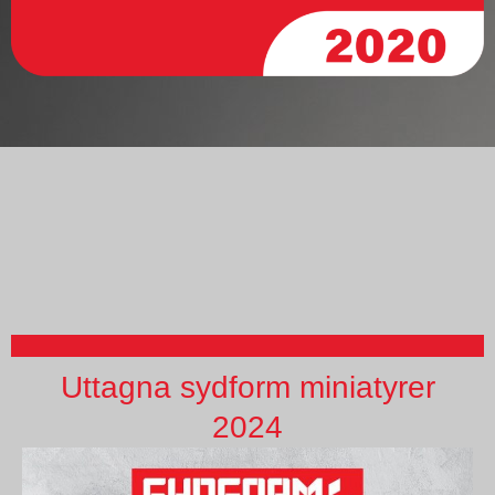
Uttagna sydform miniatyrer
2024